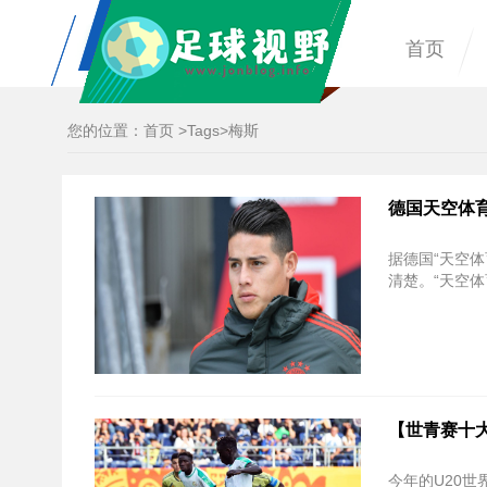
首页
您的位置：
首页
>
Tags
>梅斯
德国天空体
据德国“天空体
清楚。“天空
【世青赛十
今年的U20