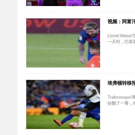
视频：阿富汗
Lionel 
一天时，巴塞罗
埃弗顿转移报告：
Trabzon
份翻了一番，