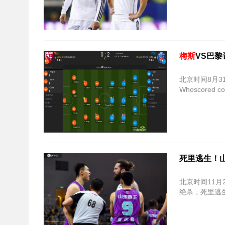
梅斯
VS巴
北京时间8月3
Whoscor
死里逃生！
北京时间11
绝杀，死里逃