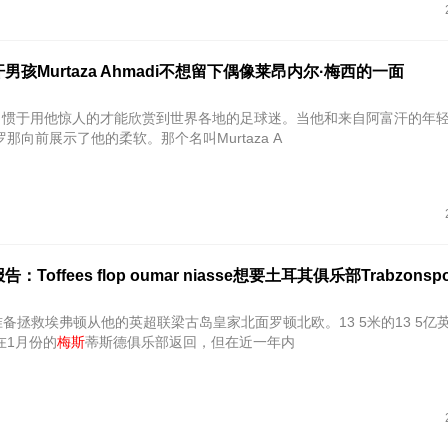
男孩Murtaza Ahmadi不想留下偶像莱昂内尔·梅西的一面
Messi习惯于用他惊人的才能欣赏到世界各地的足球迷。当他和来自阿富汗的年
那向前展示了他的柔软。那个名叫Murtaza A
Toffees flop oumar niasse想要土耳其俱乐部Trabzonspo
spor准备拯救埃弗顿从他的英超联梁古岛皇家北面罗顿北欧。13 5米的13 5亿
在1月份的
梅斯
蒂斯德俱乐部返回，但在近一年内