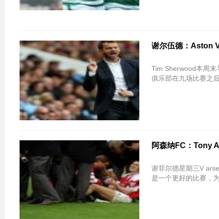
谢尔伍德：Aston
Tim Sherwood本周末与
俱乐部在九场比赛之
阿森纳FC：Tony
谢菲尔德星期三V ars
是一个更好的比赛，