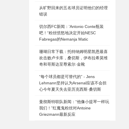
从旷野回来的五名球员证明他们的经理
错误
切尔西FC新闻：'Antonio Conte瓶装
吧！“粉丝愤怒地决定开始NESC
Fabregas的Nemanja Matic
珊瑚日常下载：托特纳姆明星凯恩最喜
欢击败卢卡库，桑切斯，伊布拉希莫维
奇和哥斯达至尊索尔·金靴
“每个球员都是可替代的” - Jens
Lehmann坚持认为Arsenal应该不会担
心今年夏天失去亚历克西斯·桑切斯
曼彻斯特联队新闻：“他像小提琴一样玩
我们！”红魔鬼粉丝对Antoine
Griezmann最新反应