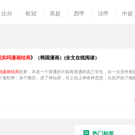
比分
欧冠
英超
西甲
法甲
中超
现实吗漫画结局
》（韩国漫画）(全文在线阅读）
吗漫画结局
依梦，本是一个普通的不能再普通的高三学生，在一次意外救
牛鬼蛇神；加个微信，进了神仙群，对上仙上神各种忽悠，从此开始了她
热门标签