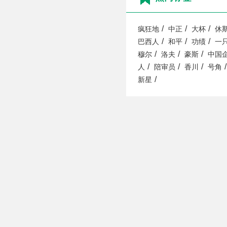
/
/
/
疯狂地
中正
大杯
休
/
/
/
巴西人
和平
功绩
一
/
/
/
穆尔
洛夫
豪斯
中国
/
/
/
/
人
陪审员
香川
号角
/
新星