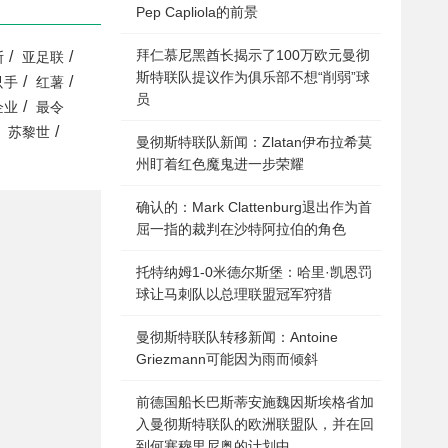
Pep Capliola的前景
拜仁慕尼黑酋长揭示了100万欧元曼彻
/
/
斯
亚足联
斯特联队提议作为俱乐部不想“削弱”球
/
/
只手
红薯
员
/
企业
最令
/
苏黎世
曼彻斯特联队新闻：Zlatan伊布拉希莫
州盯着红色魔鬼进一步荣耀
确认的：Mark Clattenburg退出作为首
屈一指的裁判在沙特阿拉伯的角色
托特纳姆1-0米德尔斯堡：哈里·凯恩罚
球让马刺队以总理联盟冠军狩猎
曼彻斯特联队转移新闻：Antoine
Griezmann可能因为雨而倾斜
前德国船长巴斯蒂安施魏因斯埃格省加
入曼彻斯特联队的欧洲联盟队，并在回
到何塞穆里尼奥的计划中