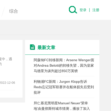
|
登录
注册
综合
最新文章
援中，遇
阿森纳FC转移新闻：Arsene Wenger面
的
对Andrea Belotti的转移失望，因为皇家
马德里为谈判超过850万英镑
利物浦FC新闻：Jurgen Klopp告诉
2022-12-06
Reds忘记冠军联赛并在船体损失后受到
批评
拜仁慕尼黑明星Manuel Neuer'荣幸
地'由曼彻斯特城市猜测，播放了加入