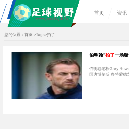
首页
资讯
您的位置：
首页
>
Tags
>拍了
伯明翰“
拍了
一场赌
伯明翰老板Gary Row
国边博尔斯·多特蒙德