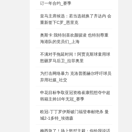
订一年合约_赛季
皇马主席候选：若当选就换了齐达内 会
重新签下C罗_恩里克
奥斯卡:我特别喜欢颜骏凌 也特别尊重
海港队的党员们_上海
不满对手拖延时间！阿贾克斯球童用球
怒砸罗马后卫_拉菲奥里
为打击网络暴力 克洛普图赫尔呼吁球员
弃用社媒_社交
申花目标争取亚冠资格崔康熙想夺中超
韩籍主帅10年无冠_赛季
欧冠-丁丁罗伊斯破门福登奉献绝杀 曼
城2-1多特_埃德森
梅西急了！场上怒怼主裁：你给我说话