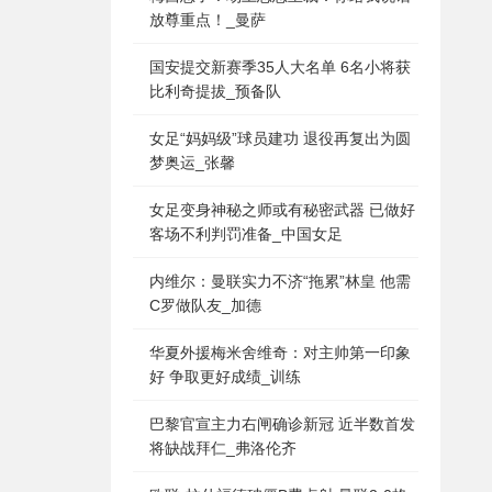
放尊重点！_曼萨
国安提交新赛季35人大名单 6名小将获
比利奇提拔_预备队
女足“妈妈级”球员建功 退役再复出为圆
梦奥运_张馨
女足变身神秘之师或有秘密武器 已做好
客场不利判罚准备_中国女足
内维尔：曼联实力不济“拖累”林皇 他需
C罗做队友_加德
华夏外援梅米舍维奇：对主帅第一印象
好 争取更好成绩_训练
巴黎官宣主力右闸确诊新冠 近半数首发
将缺战拜仁_弗洛伦齐