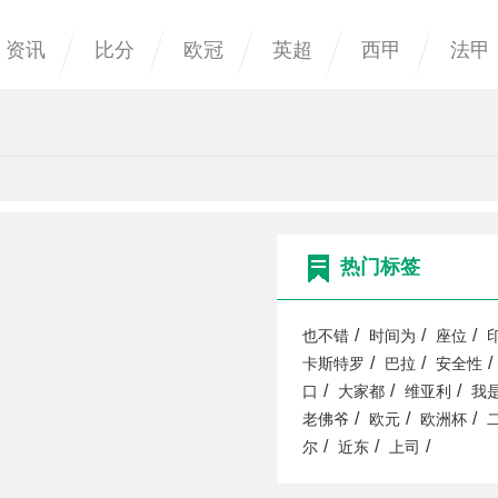
资讯
比分
欧冠
英超
西甲
法甲
热门标签
/
/
/
也不错
时间为
座位
/
/
/
卡斯特罗
巴拉
安全性
/
/
/
口
大家都
维亚利
我
/
/
/
老佛爷
欧元
欧洲杯
/
/
/
尔
近东
上司