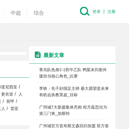
|
登录
注册
中超
综合
最新文章
青岛队热身2-1胜中乙队 鸭梨未归新外
援担当核心角色_比赛
/
印度尼西亚
李铁：先干好国足主帅 最大愿望是未来
/
更衣室
人
有机会执教英超_目标
/
/
是
荷甲
广州城7大新援集体亮相 程月磊恐沦为
/
二人
雷亚
第三门将_加斯特
广州城官方宣布斯文森回归加盟 双方签