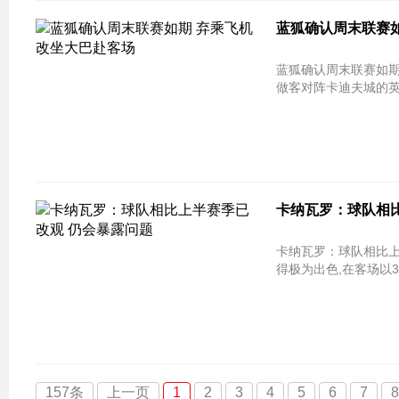
蓝狐确认周末联赛
蓝狐确认周末联赛如期 弃乘飞机改坐大巴赴客
做客对阵卡迪夫城的
卡纳瓦罗：球队相
卡纳瓦罗：球队相比上
得极为出色,在客场以
157条
上一页
1
2
3
4
5
6
7
8