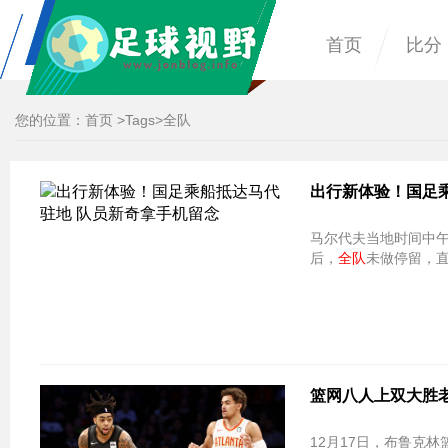
首页
比分
您的位置：
首页
>
Tags
>全队
出行新体验！国足
马尔代夫当地时间中午
后，
全队
未做停留，
篮网八人上双大胜老
12月17日，布鲁克