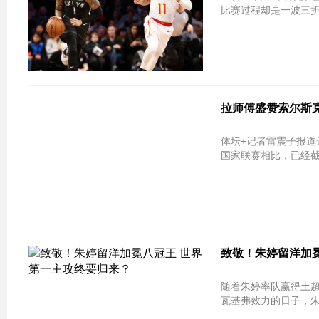
比赛过程却是一波三
拉师傅盛赞索尔斯
体坛+记者雷震子报道
国家联赛相比，已经
致敬！朱婷留洋加
随着朱婷率队赢得土
瓦基弗效力的日子，