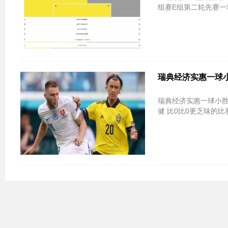
组赛E组第二轮先赛一
瑞典经济实惠一球小
瑞典经济实惠一球小胜
健 比0比0更乏味的