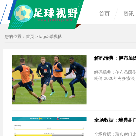
首页
资讯
您的位置：
首页
>
Tags
>瑞典队
解码瑞典：伊布虽因
解码瑞典：伊布虽因伤
杨健 2020年有多惨
全场数据：瑞典射门
全场数据：瑞典射门比13-10 控球率斯