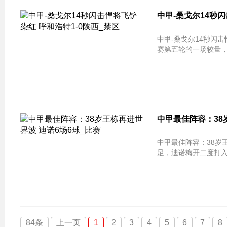
中甲-桑戈尔14秒闪
中甲-桑戈尔14秒闪击
赛第五轮的一场较量
中甲最佳阵容：38
中甲最佳阵容：38岁王栋再进世界波 迪
足，迪诺梅开二度打
84条
上一页
1
2
3
4
5
6
7
8