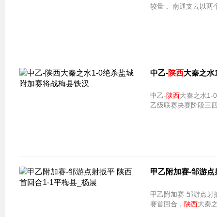
较量， 南通支云以两个
中乙-
陕西
大秦之水
中乙-
陕西
大秦之水1-0绝杀盐城 
乙级联赛决赛阶段三
甲乙附加赛-邹游
甲乙附加赛-邹游点射
赛首回合，
陕西
大秦之