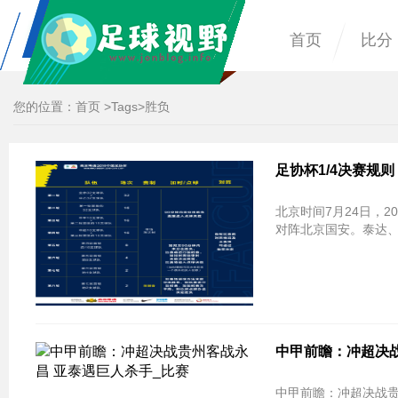
首页
比分
您的位置：
首页
>
Tags
>胜负
足协杯1/4决赛规
北京时间7月24日，
对阵北京国安。泰达、
中甲前瞻：冲超决战
中甲前瞻：冲超决战贵州客战永昌 亚泰遇