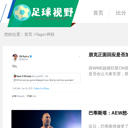
首页
比分
您的位置：
首页
>
Tags
>摔跤
朋克正面回应是否加
前WWE超级巨星CM
是否会让大家失望，朋
巴蒂斯塔：AEW想
近日，巴蒂斯塔接受了