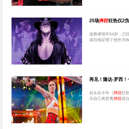
25场
摔跤
狂热仅2
送葬者现年54岁，已
成功地证明了他作为W
再见！隆达-罗西！
自从在今年《
摔跤
狂
示自己将暂离
摔跤
擂