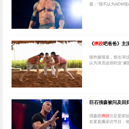
题：“我不认为AEW
《
摔跤
吧爸爸》主
据外媒报道，曾出演
认为演员这份职业“威
巨石强森被问及回
强森跟
摔跤
注定是牵
在某直播采访节目，