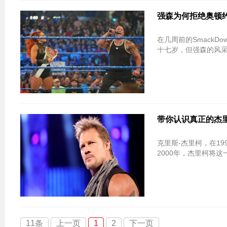
强森为何拒绝奥顿
在几周前的SmackD
十七岁，但强森的风
带你认识真正的杰
克里斯-杰里柯，在1
2000年，杰里柯将这一年称
11条
上一页
1
2
下一页