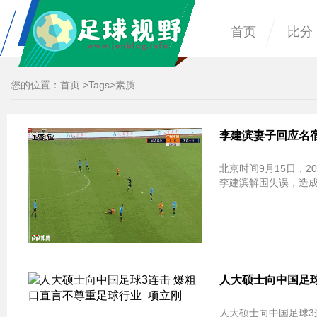
首页
比分
您的位置：
首页
>
Tags
>素质
李建滨妻子回应名
北京时间9月15日，2
李建滨解围失误，造
人大硕士向中国足球
人大硕士向中国足球3