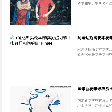
罗本和里贝里两名拜仁
阿迪达斯揭晓本赛季欧
阿迪达斯揭晓本赛季欧冠决赛用球 红橙相间
欧洲冠军联赛决赛用球——th
国米新赛季球衣流出
国米新赛季球衣流出 
络上泄露，这件耐克的20