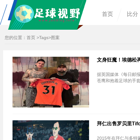
首页
比分
您的位置：
首页
>
Tags
>图案
文身狂魔！埃德松
据英国媒体《每日邮
苍鹰和抱着足球的手
拜仁出售罗贝里Ti
2015年在拜仁与多