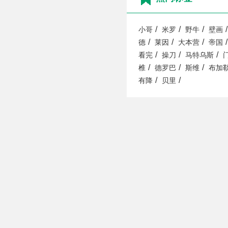
/
/
/
/
小哥
米罗
野牛
壁画
/
/
/
/
德
莱因
大本营
帝国
/
/
/
看完
操刀
马特乌斯
/
/
/
椎
德罗巴
斯维
布加
/
/
有降
贝里