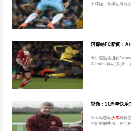
个环绕，希望在所有
阿森纳FC新闻：Ars
阿尔森温格担心Dann
Welbeck自4月以来
视频：11周年快乐T
今天标志着
沃尔
科特
的新鲜的费用。在他