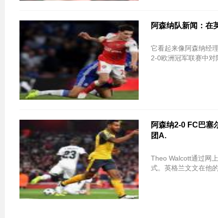
阿森纳队新闻：在英超
它看起来像阿森纳经理Ar
2-0欧洲冠军联赛中
阿森纳2-0 FC巴
团A.
Theo Walcott
式。英格兰文文在他