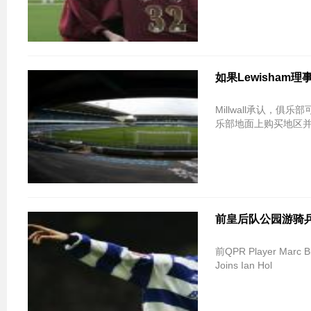
如果Lewisham
Millwall承认
乐部地面上购买地区
前皇后队公园游骑兵玩家
前QPR Player Mar
Joins Ian Hol