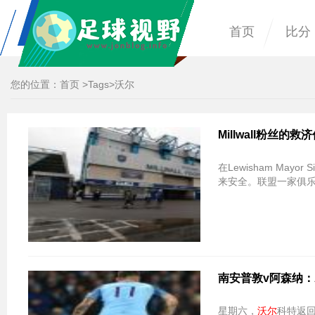
首页
比分
您的位置：
首页
>
Tags
>沃尔
Millwall粉丝的
在Lewisham Mayo
来安全。联盟一家俱
南安普敦v阿森纳：Ar
星期六，
沃尔
科特返回