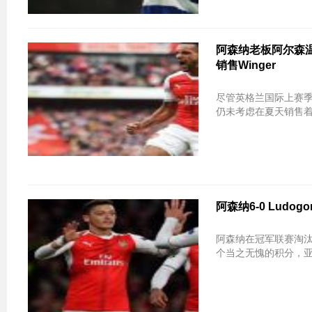
阿森纳老板阿尔森
销售Winger
尽管英格兰国际上赛
仍未考虑在夏天销售
阿森纳6-0 Ludogore
阿森纳在冠军联赛淘汰
个当之无愧的积分，亚