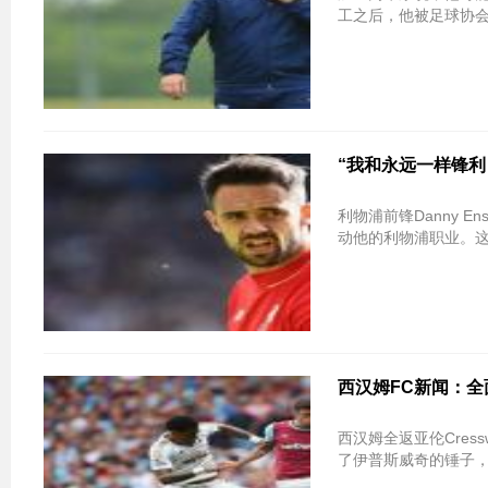
工之后，他被足球协会“
“我和永远一样锋利
利物浦前锋Danny 
动他的利物浦职业。这
西汉姆FC新闻：
西汉姆全返亚伦Cress
了伊普斯威奇的锤子