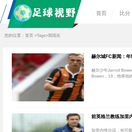
首页
比分
您的位置：
首页
>
Tags
>我现在
赫尔城FC新闻：年轻
赫尔少年Jarrod 
Bowen，19，他将他
前英格兰教练加里内
加里内维尔说，他可能