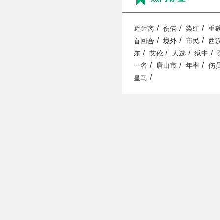
/
/
/
近距离
伤病
染红
重
/
/
/
首回合
境外
市民
西
/
/
/
/
尔
艾伦
人选
狱中
/
/
/
一名
唐山市
年率
伤
/
皇马