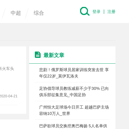
|
登录
注册
中超
综合
最新文章
悲剧！俄罗斯球员居家训练突发去世 享
年仅22岁_莫伊瓦洛夫
足协倡导球员教练减薪不少于30% 已向
俱乐部征集意见_中国足协
2020-04-21
广州恒大足球场今日开工 超越巴萨主场
容纳10万人_世界
巴萨欲球员交换挖奥巴梅扬 5人名单供