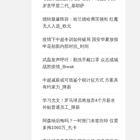
岁意甲星二代_基耶萨
德转最壕阵容：哈兰德哈弗茨领衔 红魔
无人入选_欧元
疫情下中超冬训如何破局 国安华夏放假
申花创新内部对抗_时间
武磊发声呼吁：勤洗手戴口罩 众志成城
战胜疫情_Break
中超减薪或可借鉴个税计征方式 方案具
有约束力_降薪
学习尤文！罗马球员将放弃4个月薪水
补贴普通员工_降薪
阿森纳后悔吗？一时抠门未签坎特 仅需
多掏1060万_扎卡