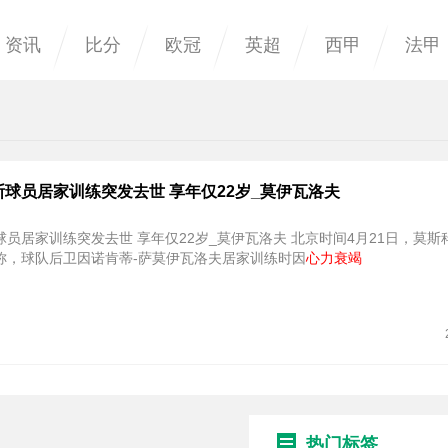
资讯
比分
欧冠
英超
西甲
法甲
球员居家训练突发去世 享年仅22岁_莫伊瓦洛夫
训练突发去世 享年仅22岁_莫伊瓦洛夫 北京时间4月21日，莫斯科火车头
称，球队后卫因诺肯蒂-萨莫伊瓦洛夫居家训练时因
心力衰竭
热门标签