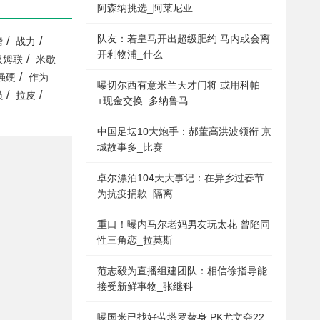
阿森纳挑选_阿莱尼亚
队友：若皇马开出超级肥约 马内或会离
/
/
磅
战力
开利物浦_什么
/
汉姆联
米歇
/
强硬
作为
曝切尔西有意米兰天才门将 或用科帕
/
/
员
拉皮
+现金交换_多纳鲁马
中国足坛10大炮手：郝董高洪波领衔 京
城故事多_比赛
卓尔漂泊104天大事记：在异乡过春节
为抗疫捐款_隔离
重口！曝内马尔老妈男友玩太花 曾陷同
性三角恋_拉莫斯
范志毅为直播组建团队：相信徐指导能
接受新鲜事物_张继科
曝国米已找好劳塔罗替身 PK尤文夺22