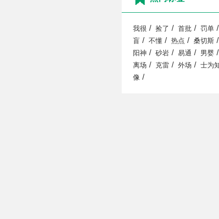
/
/
/
/
我很
捡了
首批
罚单
/
/
/
/
盲
不懂
热点
桑切斯
/
/
/
/
阳神
砂岩
易通
男婴
/
/
/
离场
克雷
外场
士为
/
像