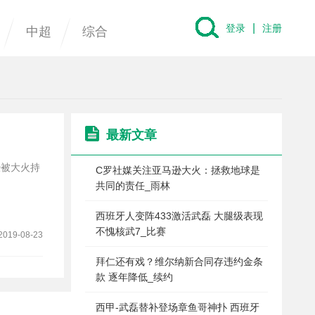
|
登录
注册
中超
综合
最新文章
经被大火持
C罗社媒关注亚马逊大火：拯救地球是
共同的责任_雨林
西班牙人变阵433激活武磊 大腿级表现
不愧核武7_比赛
2019-08-23
拜仁还有戏？维尔纳新合同存违约金条
款 逐年降低_续约
西甲-武磊替补登场章鱼哥神扑 西班牙