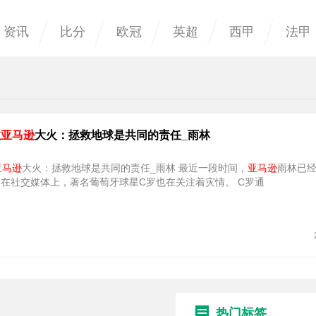
资讯
比分
欧冠
英超
西甲
法甲
注
亚马逊
大火：拯救地球是共同的责任_雨林
亚马逊
大火：拯救地球是共同的责任_雨林 最近一段时间，
亚马逊
雨林已
。在社交媒体上，著名葡萄牙球星C罗也在关注着灾情。 C罗通
热门标签