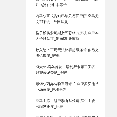
月飞翼在列_本菲卡
内马尔正式告知巴黎只愿回巴萨 皇马尤
文都不去 _圣日耳曼
格子模仿詹姆斯撒五彩纸片庆祝 詹皇本
人予以认可_勒布朗-詹姆斯
孙兴慜：三周无法比赛超级痛苦 依然充
满饥饿感_赛季
恒大VS鹿岛首发：塔利斯卡领三叉戟
郑智曾诚登场_决赛
曝切尔西弃将盼重返米兰 詹保罗买他替
中场兽腰_巴卡约科
皇马主席：踢巴黎有些难度 拜仁主管：
出现没难度_比赛