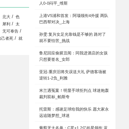
人0-0闷平_维斯
上港VS浦和首发：阿瑙领衔4外援 两队
/
北大
色
巴西帮对决_上海
/
犀利
太
/
无可奉告
孙雯:复兴女足光靠钱是不够的 路对了
/
知己者死
就
就不要怕苦_挑战
鲁尼回应偷腥丑闻：同我进酒店的女孩
只想要签名_女郎
亚冠-重庆旧将失误送大礼 萨德客场被
逆转1-2负_利雅
米兰遇冤案！明显手球拒判点 球迷炮轰
裁判双标_帕斯夸
托雷斯：感谢足球给我的快乐 愿大家永
远追随梦想_球迷
葡萄牙大名单：C罗+1.2亿妖星领衔 蓝