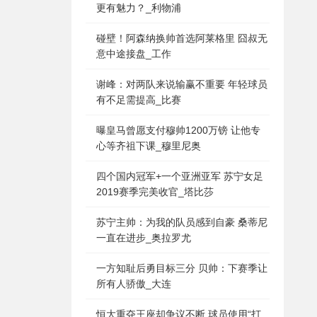
更有魅力？_利物浦
碰壁！阿森纳换帅首选阿莱格里 囧叔无
意中途接盘_工作
谢峰：对两队来说输赢不重要 年轻球员
有不足需提高_比赛
曝皇马曾愿支付穆帅1200万镑 让他专
心等齐祖下课_穆里尼奥
四个国内冠军+一个亚洲亚军 苏宁女足
2019赛季完美收官_塔比莎
苏宁主帅：为我的队员感到自豪 桑蒂尼
一直在进步_奥拉罗尤
一方知耻后勇目标三分 贝帅：下赛季让
所有人骄傲_大连
恒大重夺王座却争议不断 球员使用“打