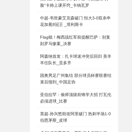
脸”卡帅上课开窍_卡纳瓦罗
中超-韦世豪艾克森破门 恒大3-0双杀申
花加冕8冠王 _塔利斯卡
Flag稳！梅西战红军前提醒巴萨：别复
刻罗马惨案_决赛
阿森纳首发：扎卡球迷冲突后回归 美羊
羊任队长_贡多齐
国奥男足广州集结 部分球员杯赛联赛结
束后报到_中国足协
亚伯拉罕：偷师顶级前锋学大招 打瓦伦
必须进球_比赛
英超-孙兴慜助攻阿里破门 热刺半场1-0
伯恩茅斯_皮球