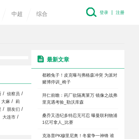
|
登录
注册
中超
综合
最新文章
都赖兔子！皮克曝与弗格森冲突 为派对
赌博停训_椅子
/
/
斯
侦察员
拜仁前瞻：药厂欲隔离莱万 镜像之战弗
/
大麻
莉
里克遇考验_勒沃库森
/
/
里
朋友们
桑乔又违纪多特忍无可忍 曝曼联利物浦
/
大连市
1亿可拿人_比赛
克洛普PK穆里尼奥！冬窗争一神锋 谁