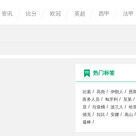
资讯
比分
欧冠
英超
西甲
法甲
热门标签
/
/
/
比索
高尧
伊朗人
恩
/
/
/
医务人员
匈牙利
至第
/
/
/
亚
垃圾桶
波兰人
哈
/
/
/
/
德克
拉比
安娜
嵩山
/
最棒