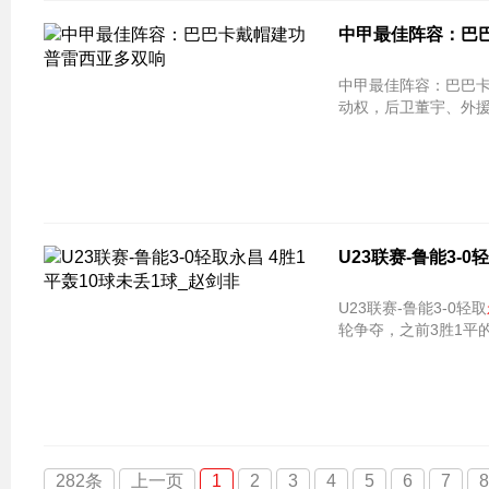
中甲最佳阵容：巴
中甲最佳阵容：巴巴卡戴帽建功 普雷西亚多双
动权，后卫董宇、外
U23联赛-鲁能3-0
U23联赛-鲁能3-0轻取
轮争夺，之前3胜1平
282条
上一页
1
2
3
4
5
6
7
8