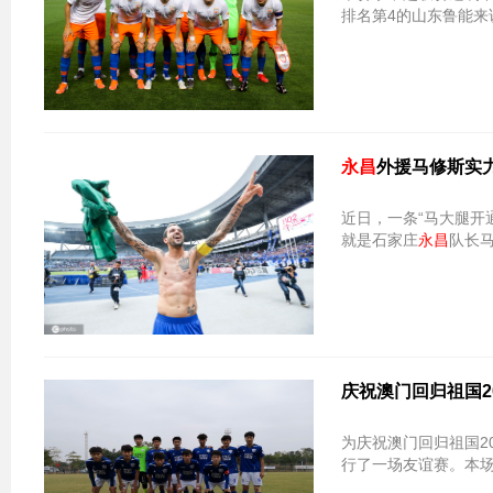
排名第4的山东鲁能
永昌
外援马修斯实
近日，一条“马大腿开
就是石家庄
永昌
队长
庆祝澳门回归祖国2
为庆祝澳门回归祖国2
行了一场友谊赛。本