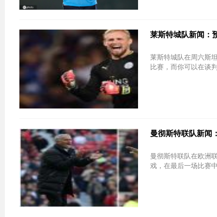
莱斯特城队新闻：预测狐
莱斯特城队在周六斯
比赛，而你可以在谈
曼彻斯特联队新闻：确
曼彻斯特联队在欧洲
戏，在最后一场比赛中举