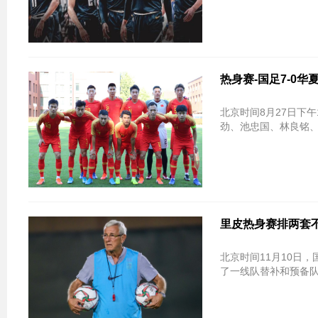
热身赛-国足7-0
北京时间8月27日下
劲、池忠国、林良铭、
里皮热身赛排两套
北京时间11月10日
了一线队替补和预备