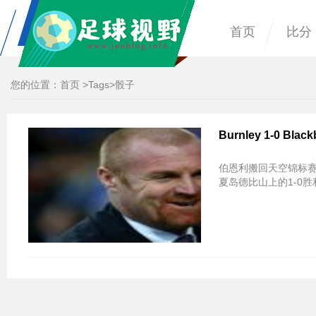
首页
比分
您的位置：
首页
>
Tags
>骰子
Burnley 1-0 Bla
伯恩利搬回天空锦标赛
夏岛德比山上的1-0胜利