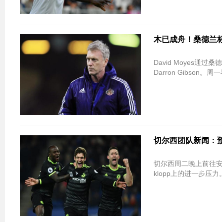
木已成舟！桑德兰标志埃
David Moyes通
Darron Gibso
切尔西团队新闻：预测Xi为
切尔西周二晚上前往
klopp上的进一步压