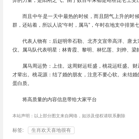
弃的力量，是阳刚之气。由于数百年来都是站在昆仑上受
而且中午是一天中最热的时候，而且阴气上升的时
群，还站着，所以人说“午时，属马”，午时在地支中排第
代表人物有：后赵明帝石勒、北齐文宣帝高洋、唐太
仪。属马队代表明星：林青霞、黎明、林忆莲、刘烨、梁
属马周运势：上佳。这周财运旺盛，桃花运旺盛。财
才辈出。桃花源：结了婚的朋友，注意不要心软。未结婚
蛋白质。
将高质量的内容信息带给大家平台
本站声明：以上部分图文来自网络，如涉及侵权请联系删除
标签:
生肖欢天喜地很有