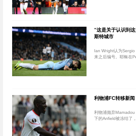
“这是关于认识到这是结
斯特城市
Ian Wright认为
来之后编号。耶稣在Pep 
利物浦FC转移新闻
利物浦抛弃Mamadou
下的Anfield被冻