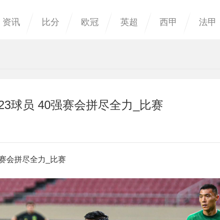
资讯
比分
欧冠
英超
西甲
法甲
23球员 40强赛会拼尽全力_比赛
强赛会拼尽全力_比赛