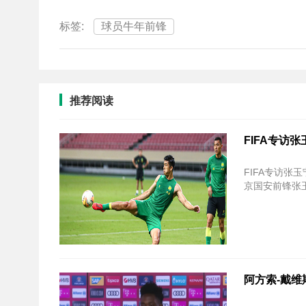
标签:
球员牛年前锋
推荐阅读
FIFA专访
FIFA专访张玉宁：
京国安前锋张玉
阿方索-戴维