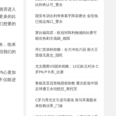
比利奇认可_曹永
能否进入
国安冬训比利奇将着手阵容磨合 金玟哉
更多的比
已抵达海口_曹永
们想要的
莱比锡高层：欧冠对阵利物浦的比赛可
能在热刺主场踢_德国
响，他表
拜仁世俱杯前瞻：全力冲击六冠 南大王
但我们的
晋级无悬念_国民
尤文图斯VS国米前瞻：12亿欧元对决 C
罗PK卢卡库_比赛
内心更加
不仅能进
鲁能丢亚冠资格因前助教 屡次贬低中国
足球遭王永珀怒怼_斯托茨
C罗力荐尤文引进马塞洛 斑马军着眼未
来欲购法蒂_门迪