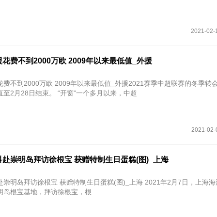
2021-02-
花费不到2000万欧 2009年以来最低值_外援
费不到2000万欧 2009年以来最低值_外援2021赛季中超联赛的冬季转
至2月28日结束。 “开窗”一个多月以来，中超
2021-02-
赴崇明岛拜访徐根宝 获赠特制生日蛋糕(图)_上海
访徐根宝 获赠特制生日蛋糕(图)_上海 2021年2月7日，上海海港新任主
岛根宝基地，拜访徐根宝，根...