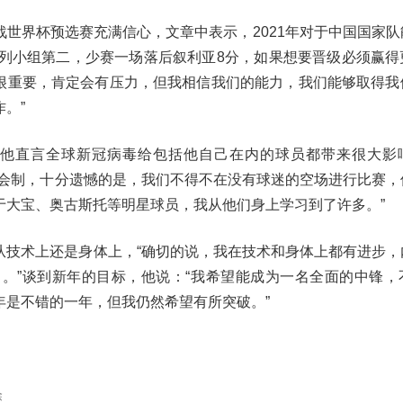
世界杯预选赛充满信心，文章中表示，2021年对于中国国家队
位列小组第二，少赛一场落后叙利亚8分，如果想要晋级必须赢得
们很重要，肯定会有压力，但我相信我们的能力，我们能够取得我
。”
命年，他直言全球新冠病毒给包括他自己在内的球员都带来很大影
赛会制，十分遗憾的是，我们不得不在没有球迷的空场进行比赛，
于大宝、奥古斯托等明星球员，我从他们身上学习到了许多。”
从技术上还是身体上，“确切的说，我在技术和身体上都有进步，
。”谈到新年的目标，他说：“我希望能成为一名全面的中锋，
年是不错的一年，但我仍然希望有所突破。”
除