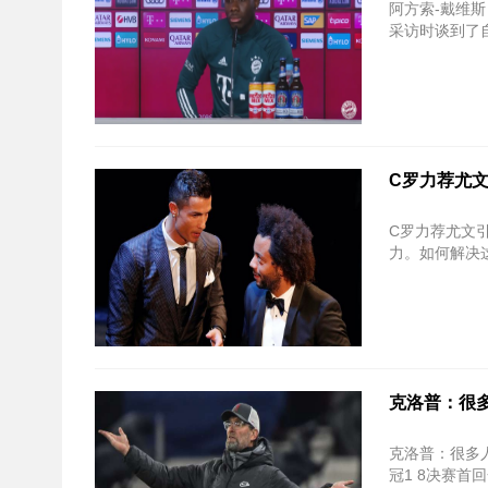
阿方索-戴维斯：喜欢才
采访时谈到了自
C罗力荐尤文
C罗力荐尤文引进马塞洛
力。如何解决这
克洛普：很
克洛普：很多人都等着利物
冠1 8决赛首回