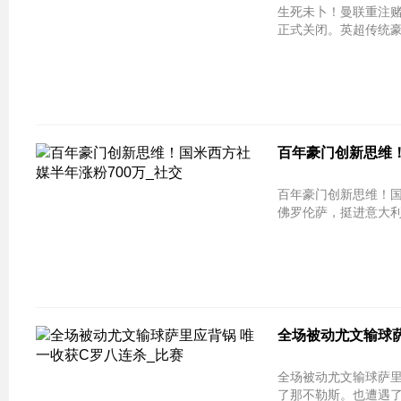
生死未卜！曼联重注赌命B费 伊哈洛
正式关闭。英超传统豪
百年豪门创新思维！
百年豪门创新思维！国米西方社媒半年涨
佛罗伦萨，挺进意大利杯
全场被动尤文输球萨
全场被动尤文输球萨里应背锅 唯一收获
了那不勒斯。也遭遇了