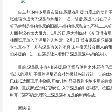
自主帅多纳多尼宣布留任,深足在引援力度上的动作
张效瑞也成为了深足教练组的一员。随后,深足也传出了外
哲马伊利是多纳多尼的旧部,与多纳多尼私交也不错,二来哲
方面并没有太大阻力。1月29日,意大利媒体《今日博洛
往西班牙加入了深足的训练营。2月1日,博洛尼亚俱乐部
卡也宣布了一则与深足有关的消息,去年夏天转会而来的葡
但外援的一进一出还是让人看到了深足重返中超的决心。
目前,深足队中有4名外援,除了哲马伊利之外,还有
场2人的规则,不排除深足还会对外援结构进行进一步的优
已经抵达西班牙,并随队开始训练,只要得到多纳多尼的肯
裴帅、重庆斯威边锋冯劲都进入了深足的引援视野。按照原
时开打还不确定,理论上深足还有充足的时间备战。
新快报