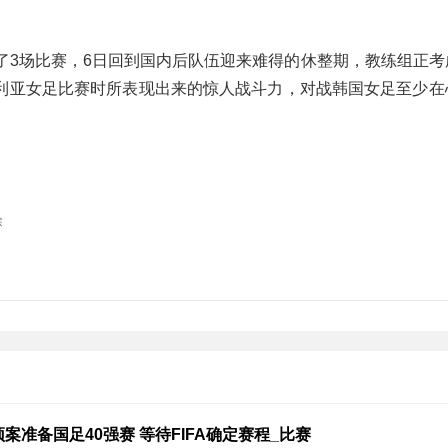
了3场比赛，6日回到国内后队伍迎来难得的休整期，教练组正考
利亚女足比赛时所表现出来的惊人战斗力，对战韩国女足至少在
除
案准备国足40强赛 等待FIFA确定赛程_比赛