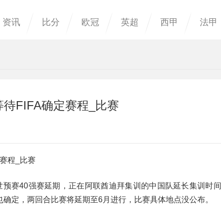
资讯
比分
欧冠
英超
西甲
法甲
待FIFA确定赛程_比赛
定赛程_比赛
预赛40强赛延期，正在阿联酋迪拜集训的中国队延长集训时间至
也确定，两回合比赛将延期至6月进行，比赛具体地点没公布。