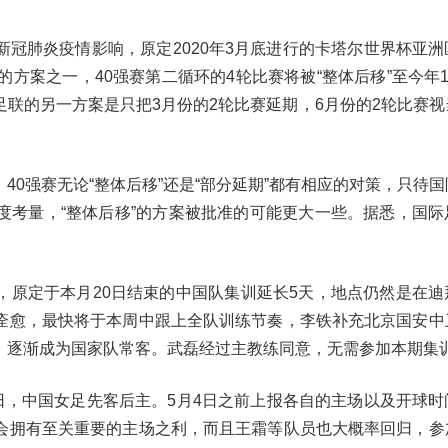
冠肺炎疫情影响，原定2020年3月底进行的卡塔尔世界杯亚洲
方案之一，40强赛第二循环的4轮比赛将被“整体后移”至今年1
联的另一方案是只把3月份的2轮比赛延期，6月份的2轮比赛视
40强赛无论“整体后移”还是“部分延期”都有相应的对策，只待
度考量，“整体后移”的方案被批准的可能更大一些。据悉，国际
，原定于本月20日结束的中国队集训延长5天，地点仍然是在迪
痊愈，最快将于本周中跟上全队训练节奏，李铁补充北京国安中
，逐渐成为国家队常客。武磊经过主教练同意，无需参加本期集
日，中国女足先客后主。5月4日之前上报各自的主场以及开球时
会拥有至关重要的主场之利，而且王霜等队员也大概率回归，参