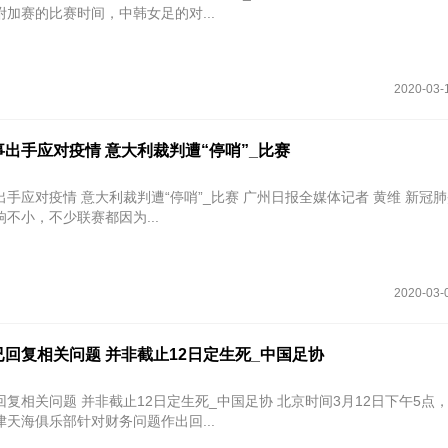
加赛的比赛时间，中韩女足的对...
2020-03-
出手应对疫情 意大利裁判遭“停哨”_比赛
 意大利裁判遭“停哨”_比赛 广州日报全媒体记者 黄维 新冠肺炎疫情对
不小，不少联赛都因为...
2020-03-
回复相关问题 并非截止12日定生死_中国足协
复相关问题 并非截止12日定生死_中国足协 北京时间3月12日下午5点
天海俱乐部针对财务问题作出回...