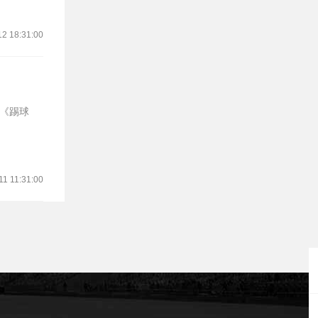
12 18:31:00
11 11:31:00