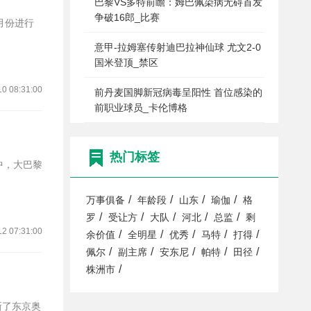
巴黎VS多特前瞻：姆巴佩染病无碍首发
争破16郎_比赛
月份进行
意甲-拉姆塞传射迪巴拉神仙球 尤文2-0
国米登顶_禁区
10 08:31:00
前丹麦国脚新冠病毒呈阳性 首位感染的
前职业球员_卡伦博格
热门标签
/
/
/
/
万事俱备
年龄段
山东
瑜伽
格
/
/
/
/
/
罗
受让方
大队
河北
总监
剩
12 07:31:00
/
/
/
/
/
余价值
全明星
优秀
马特
打得
/
/
/
/
/
佩尔
副主席
安东尼
帕特
田径
/
株洲市
新了东京奥