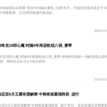
准备国足40强赛 等待FIFA确定赛程_比赛 昨天，中国足协宣布原定于3
0强赛延期，正在阿联酋迪拜集训的...
2020-03-
终克16郎心魔 时隔4年再进欧冠八强_赛季
魔 时隔4年再进欧冠八强_赛季 在刚刚结束的一场欧冠焦点战中，大巴黎
胜，两回合总比分3-2淘汰多特...
2020-03-
迟至6月王霜有望解禁 中韩将派最强阵容_进行
迟至6月王霜有望解禁 中韩将派最强阵容_进行 昨日，亚足联通过官网更