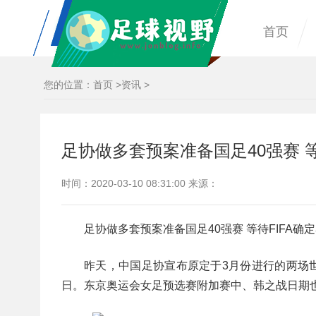
首页
您的位置：
首页
>
资讯
>
足协做多套预案准备国足40强赛 等
时间：2020-03-10 08:31:00 来源：
足协做多套预案准备国足40强赛 等待FIFA确
昨天，中国足协宣布原定于3月份进行的两场世
日。东京奥运会女足预选赛附加赛中、韩之战日期