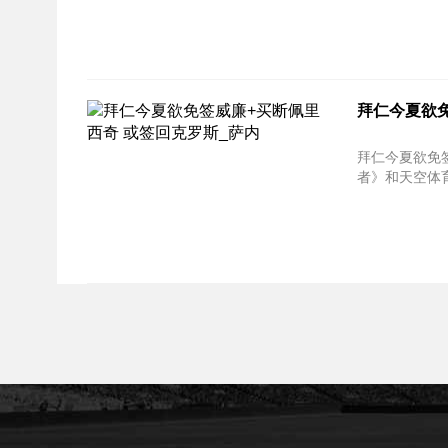
拜仁今夏欲免
拜仁今夏欲免签威廉+买
者》和天空体育