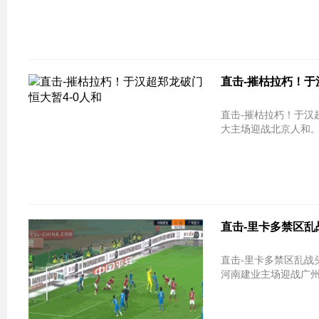
直击-摧枯拉朽！于
直击-摧枯拉朽！于汉超郑龙破门 恒大暂4-0人
大主场迎战北京人和。
直击-里卡多禁区乱
直击-里卡多禁区乱战头球吊射 建业2-0领先
河南建业主场迎战广州富