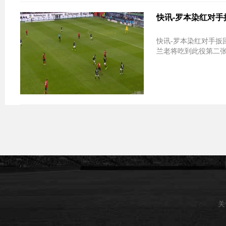
快讯-罗本染红对手
快讯-罗本染红对手扳
兰老将吃到此役第二张
关