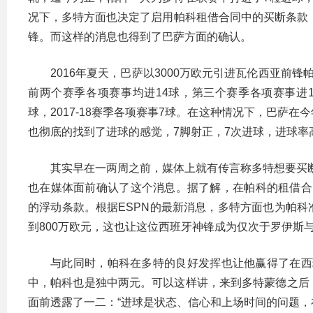
况下，多特方面也决定了启用帕科租借合同中的买断条款，
锋。而这样的消息也得到了巴萨方面的确认。
2016年夏天，巴萨以3000万欧元引进瓦伦西亚前锋帕科。
前两个赛季各项赛事均进14球，第三个赛季各项赛事进15
球，2017-18赛季各项赛事7球。在这种情况下，巴萨
也彻底的找到了进球的感觉，7脚射正，7次进球，进球率高
其实早在一两周之前，媒体上就有传言称多特想要买
也在媒体面前确认了这个消息。据了解，在帕科的租借合同
的浮动条款。根据ESPN的最新消息，多特方面也为帕
到800万欧元，这也让这位西班牙神锋成为仅次于罗伊斯
与此同时，帕科在多特的良好发挥也让他赢得了在西
中，帕科也是独中两元。可以这样讲，来到多特蒙德之后
面前透露了一二：“进球是状态、信心和上场时间的问题