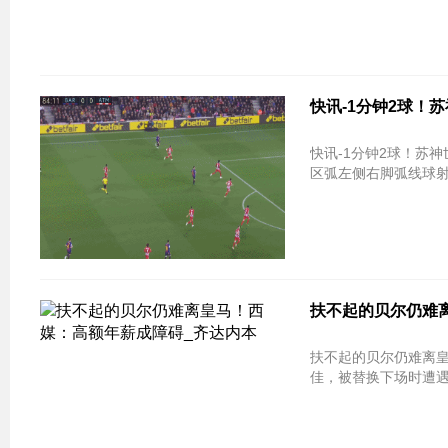
快讯-1分钟2球！苏
快讯-1分钟2球！苏神世界波+梅西低
区弧左侧右脚弧线球射
扶不起的贝尔仍难
扶不起的贝尔仍难离皇马！西媒：高
佳，被替换下场时遭遇