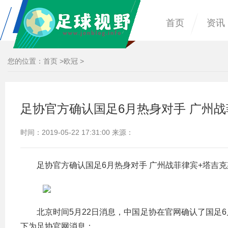
首页
资讯
您的位置：
首页
>
欧冠
>
足协官方确认国足6月热身对手 广州战
时间：2019-05-22 17:31:00 来源：
足协官方确认国足6月热身对手 广州战菲律宾+塔吉克
北京时间5月22日消息，中国足协在官网确认了国足
下为足协官网消息：