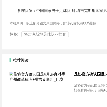
参赛队伍：中国国家男子足球队 对 塔吉克斯坦国家
本站声明：以上部分图文来自网络，如涉及侵权请联系删除
标签:
塔吉克斯坦足球队菲律宾
推荐阅读
足协官方确认国足6
足协官方确认国足6月热身对手 广
协在官网确认了国足6月