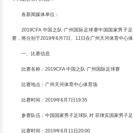
各新闻媒体单位：
2019CFA 中国之队·广州国际足球赛中国国家
赛，将分别于2019年6月7日、11日在广州天河体育中
一、比赛信息
比赛名称：2019CFA 中国之队·广州国际足球赛
比赛地点：广州天河体育中心体育场
比赛时间：2019年6月7日19:35
参赛队伍：中国国家男子足球队 对 菲律宾国家男子
比赛时间：2019年6月11日20:00