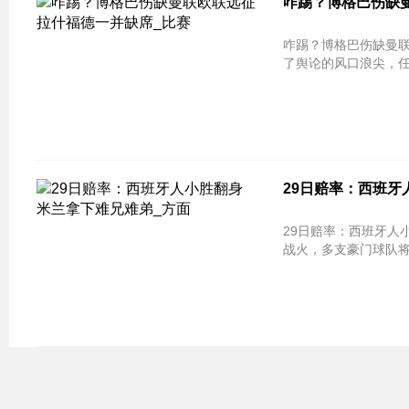
咋踢？博格巴伤缺曼
咋踢？博格巴伤缺曼联欧联远征 拉什
了舆论的风口浪尖，任
29日赔率：西班牙
29日赔率：西班牙人小胜翻身 米兰拿
战火，多支豪门球队将