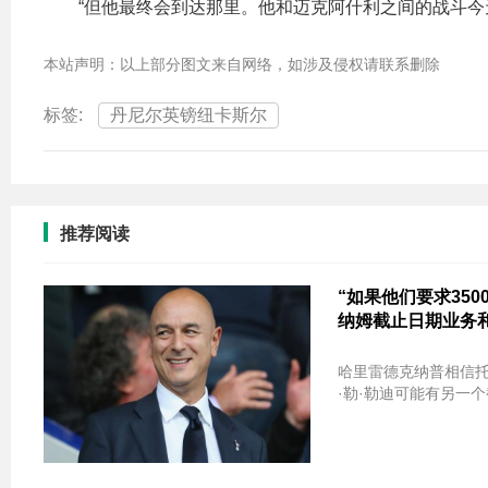
“但他最终会到达那里。他和迈克阿什利之间的战斗今
本站声明：以上部分图文来自网络，如涉及侵权请联系删除
标签:
丹尼尔英镑纽卡斯尔
推荐阅读
“如果他们要求350
纳姆截止日期业务
哈里雷德克纳普相信托
·勒·勒迪可能有另一个