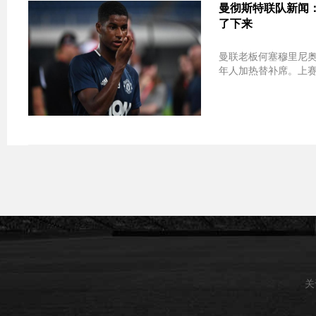
曼彻斯特联队新闻：Jo
了下来
曼联老板何塞穆里尼奥
年人加热替补席。上赛季
关