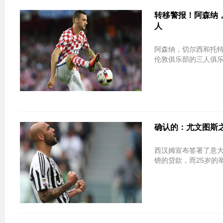
转移警报！阿森纳
人
阿森纳，切尔西和托
伦敦俱乐部的三人俱乐
确认的：尤文图斯之星S
西汉姆宣布签署了意大利
镑的贷款，而25岁的举