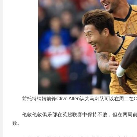
前托特纳姆前锋Clive Allen认为马刺队可以在周
伦敦伦敦俱乐部在英超联赛中保持不败，但在两周
败。