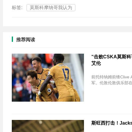
标签:
莫斯科摩纳哥我认为
推荐阅读
“击败CSKA莫斯
艾伦
前托特纳姆前锋Cliv
军。伦敦伦敦俱乐部在
斯旺西打击！Jacks