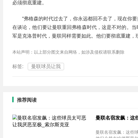
必须彻底重建。
“弗格森的时代过去了，你永远都回不去了，现在你
在谈论，他们要让曼联重回弗格森时代，这是不对的。当
军是克洛普时代，曼联同样需要如此。他们要彻底重建，
本站声明：以上部分图文来自网络，如涉及侵权请联系删除
标签:
曼联球员让我
推荐阅读
曼联名宿发飙：这些
曼联名宿发飙：这些球员太可恶 让