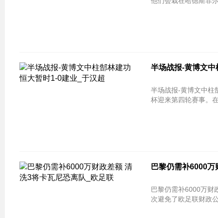
他们会栽在哈德斯菲尔
半场战报-黄博文中
半场战报-黄博文中柱郜林建功 恒大暂时1
杯迎来第四轮赛事。
巴黎仍需补6000
巴黎仍需补6000万财政差额 清洗
次避免了欧足联财政公平