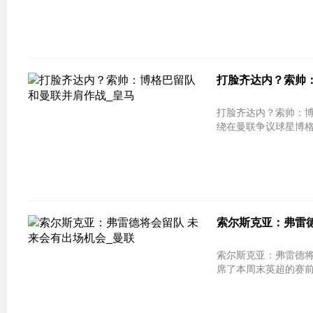
打脸齐达内？索帅：
打脸齐达内？索帅：博格巴留队 和曼
绕在曼联争议球星博格
索尔斯克亚：弗雷德
索尔斯克亚：弗雷德将会留队 未来会有
席了本周末英超的赛前