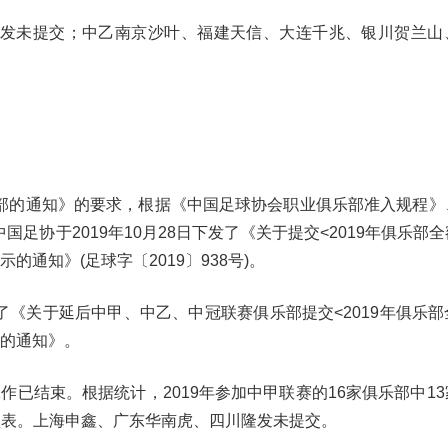
发未提交；中乙南京沙叶、福建天信、大连千兆、银川贺兰山
部的通知》的要求，根据《中国足球协会职业俱乐部准入规程》
足协于2019年10月28日下发了《关于提交<2019年俱乐部
通知》(足球字〔2019〕938号)。
布了《关于延后中甲、中乙、中冠联赛俱乐部提交<2019年俱乐
示的通知》。
工作已结束。根据统计，2019年参加中甲联赛的16家俱乐部中1
认表。上海申鑫、广东华南虎、四川隆发未提交。