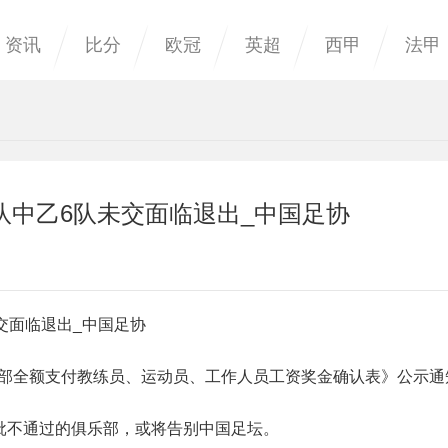
资讯
比分
欧冠
英超
西甲
法甲
队中乙6队未交面临退出_中国足协
交面临退出_中国足协
俱乐部全额支付教练员、运动员、工作人员工资奖金确认表》公示通
批不通过的俱乐部，或将告别中国足坛。