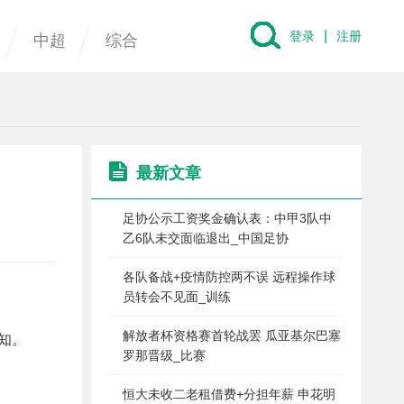
|
登录
注册
中超
综合
最新文章
足协公示工资奖金确认表：中甲3队中
乙6队未交面临退出_中国足协
各队备战+疫情防控两不误 远程操作球
员转会不见面_训练
解放者杯资格赛首轮战罢 瓜亚基尔巴塞
知。
罗那晋级_比赛
恒大未收二老租借费+分担年薪 申花明