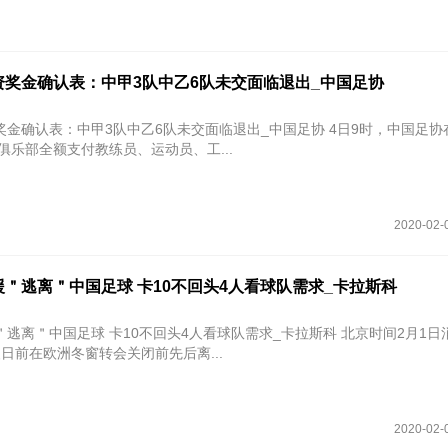
资奖金确认表：中甲3队中乙6队未交面临退出_中国足协
奖金确认表：中甲3队中乙6队未交面临退出_中国足协 4日9时，中国足协
年俱乐部全额支付教练员、运动员、工...
2020-02-
＂逃离＂中国足球 卡10不回头4人看球队需求_卡拉斯科
逃离＂中国足球 卡10不回头4人看球队需求_卡拉斯科 北京时间2月1日
日前在欧洲冬窗转会关闭前先后离...
2020-02-