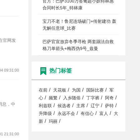
官方：巴萨3100万签葡超小妖特林惠
合同时长5年_特林康
宝刀不老！鲁尼连场破门+传射建功 轰
无解任意球_比赛
在官网发
巴萨官宣放弃冬季寻枪 两套踢法自救
格刀单箭头+梅西伪9号_兹曼
热门标签
04 09:31:00
/
/
/
/
在前
天花板
为国
国际比赛
军
/
/
/
/
/
心
频繁
入乡随俗
丁字裤
阿奇
消息，中
/
/
/
/
/
利兹联
候选者
主席
辽宁
萨特
/
/
/
/
升降级
永远不会
有信心
富人
大
/
/
新
玛丽
01 21:31:00