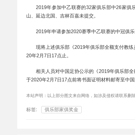
2019年参加中乙联赛的32家俱乐部中26
山、延边北国、吉林百嘉未提交。
2019年申请参加2020赛季中乙联赛的中冠
现将上述俱乐部《2019年俱乐部全额支付教
20年2月7日17点止。
相关人员对中国足协公示的《2019年俱乐部
于2020年2月7日17点前将书面证明材料邮寄至
本站声明：以上部分图文来自网络，如涉及侵权请联系删
标签:
俱乐部家俱奖金