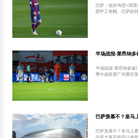
巴萨：低价淘货+清理高薪冗员 梅
西甲工资帽。巴萨的转
半场战报-莱昂纳多
半场战报-莱昂纳多破门
季中超联赛广州赛区第
巴萨羡慕不？皇马上
巴萨羡慕不？皇马上赛季实现盈利 负
但是大家不能否认他超