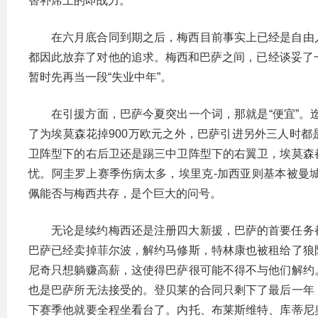
替补席上的即战力。
在六月底合同到期之后，梅西目前事实上已经是自由
都因此放弃了对他的追求。梅西和巴萨之间，已经谈妥了
暂时先再当一段“失业中年”。
在引援方面，巴萨今夏突出一个词，那就是“便宜”。
了为埃莫森花掉900万欧元之外，巴萨引进另外三人时
卫阵型下的右后卫还是踢三中卫阵型下的右翼卫，埃莫森
忧。阿圭罗上赛季伤病太多，埃里克-加西亚则基本被曼
佩能否与梅西共存，是个巨大的问号。
无论是续约梅西还是注册四大新援，巴萨的首要任务
巴萨已经卖掉菲尔波，解约马修斯，特林康也被租给了狼
尼奇只想躺赚高薪，这使得巴萨很可能不得不与他们解约
也是巴萨所无法接受的。登贝莱的合同只剩下了最后一年
下赛季他就要全程坐看台了。内托、布莱斯维特、库蒂尼