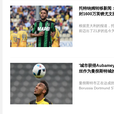
托特纳姆转移新闻：Top
封1600万英镑尤
根据意大利的报道，托特
前迈出了21岁的迄今为
'城市获得Aubam
丝作为曼彻斯特城的
曼彻斯特市正在达成协议，即将
Borussia Dortmund 