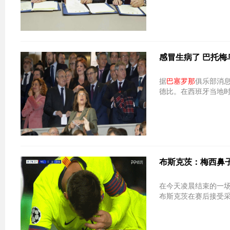
感冒生病了 巴托
据
巴塞罗那
俱乐部消
德比。在西班牙当地
布斯克茨：梅西鼻
在今天凌晨结束的一场
布斯克茨在赛后接受采