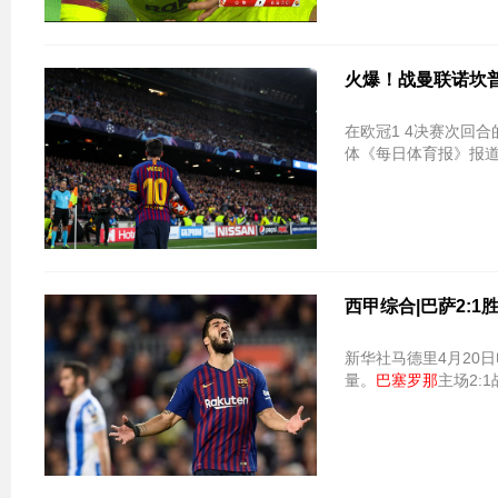
火爆！战曼联诺坎普
在欧冠1 4决赛次回
体《每日体育报》报
西甲综合|巴萨2:
新华社马德里4月20日
量。
巴塞罗那
主场2: