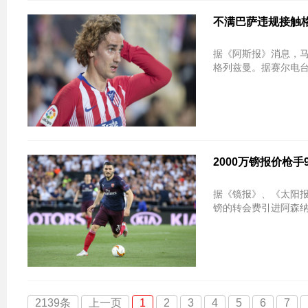
不满巴萨违规接触
据《阿斯报》消息，
格列兹曼。据赛尔电台
2000万镑报价枪
据《镜报》、《太阳
镑的转会费引进阿森
2139条
上一页
1
2
3
4
5
6
7