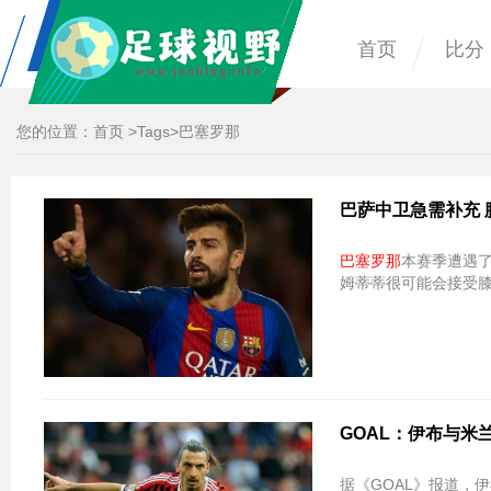
首页
比分
您的位置：
首页
>
Tags
>巴塞罗那
巴萨中卫急需补充
巴塞罗那
本赛季遭遇
姆蒂蒂很可能会接受
GOAL：伊布与米
据《GOAL》报道，