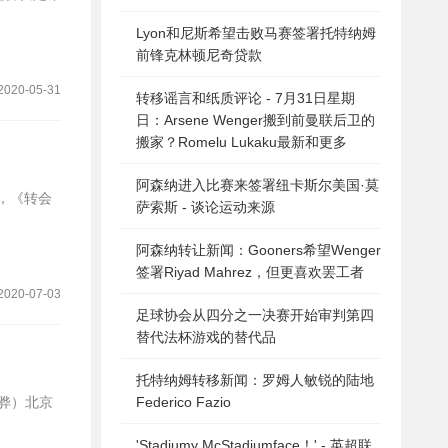
Lyon和尼斯希望击败马赛签署托特纳姆
前锋克林顿尼奇贷款
2020-05-31
转移谣言和纸质评论 - 7月31日星期
日：Arsene Wenger搬到前曼联后卫的
搬家？Romelu Lukaku最新和更多
阿森纳进入比赛来签署纽卡斯尔美国·莫
转会拜仁获得官宣，《转会
萨索斯 - 谈论运动来源
阿森纳转让新闻：Gooners希望Wenger
签署Riyad Mahrez，但更喜欢罢工者
2020-07-03
足球协会从四分之一决赛开始审判第四
替代法杯游戏的替代品
托特纳姆转移新闻：罗姆人敏锐的陆地
Federico Fazio
'Stadiumy McStadiumface！' - 英超联