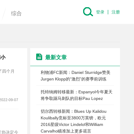
|
登录
注册
综合
最新文章
胆小
排除了四个月
利物浦FC新闻：Daniel Sturridge赞美
Jurgen Klopp的“激烈”的赛季前训练
托特纳姆转移最新：Espanyol今年夏天
将争取踢马刺队的目标Pau Lopez
2022-09-07
切尔西转移新闻：Blues Up Kalidou
Koulibally竞标至3800万英镑，欧元
2016星级Victor Lindelof和William
Carvalho瞄准加上更多谣言
足协决定今