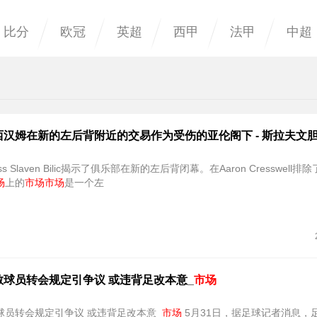
比分
欧冠
英超
西甲
法甲
中超
汉姆在新的左后背附近的交易作为受伤的亚伦阁下 - 斯拉夫文
Boss Slaven Bilic揭示了俱乐部在新的左后背闭幕。在Aaron Cresswell
场
上的
市场
市场
是一个左
散球员转会规定引争议 或违背足改本意_
市场
球员转会规定引争议 或违背足改本意_
市场
5月31日，据足球记者消息，