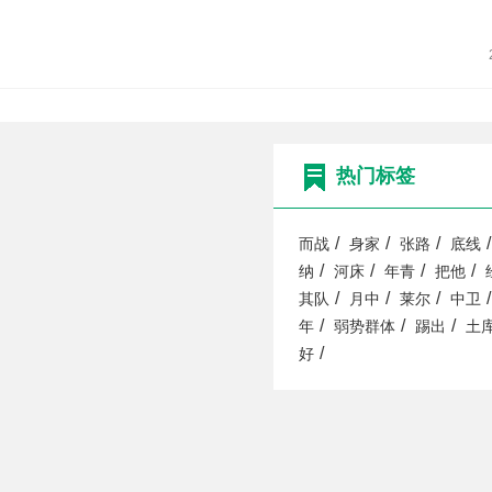
热门标签
/
/
/
/
而战
身家
张路
底线
/
/
/
/
纳
河床
年青
把他
/
/
/
/
其队
月中
莱尔
中卫
/
/
/
年
弱势群体
踢出
土
/
好