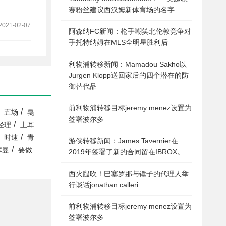
赛粉丝建议西汉姆新体育场的名字
2021-02-07
阿森纳FC新闻：枪手嘲笑北伦敦竞争对
手托特纳姆在MLS全明星胜利后
利物浦转移新闻：Mamadou Sakho以
Jurgen Klopp送回家后的四个潜在的防
御替代品
前利物浦转移目标jeremy menez设置为
/
五场
戛
签署波尔多
/
经理
土耳
/
时速
青
游侠转移新闻：James Tavernier在
/
库曼
要做
2019年签署了新的合同留在IBROX。
西火腿吹！巴塞罗那与锤子的代理人举
行谈话jonathan calleri
前利物浦转移目标jeremy menez设置为
签署波尔多