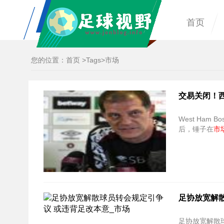
首页
您的位置：
首页
>
Tags
>市场
交易关闭！西
West Ham 
后，锤子在
市
足协放宽解
足协放宽解散