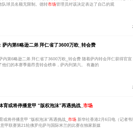
散队球员名额无限制。德转
市场
管理员对该决定表达了自己的观
0：萨内第6略逊二弟 拜仁省了3600万欧_转会费
转会TOP10：萨内第6略逊二弟 拜仁省了3600万欧_转会费 随着萨内
了他们的本赛季最昂贵转会榜单，萨内列第六。 有趣的
体育或将停播意甲 “版权泡沫”再遇挑战_
市场
育或将停播意甲 “版权泡沫”再遇挑战_
市场
新华社香港2月6日电（记者韦骅）北京
的意甲联赛第21轮佛罗伦萨与国际米兰的比赛在独家新媒