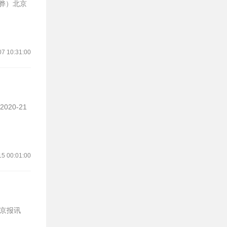
07 10:31:00
15 00:01:00