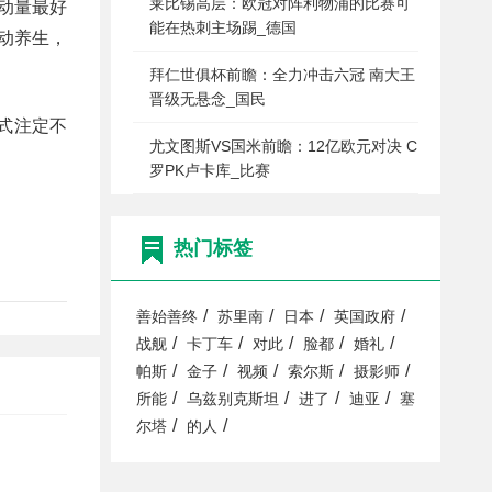
莱比锡高层：欧冠对阵利物浦的比赛可
动量最好
能在热刺主场踢_德国
动养生，
拜仁世俱杯前瞻：全力冲击六冠 南大王
晋级无悬念_国民
式注定不
尤文图斯VS国米前瞻：12亿欧元对决 C
罗PK卢卡库_比赛
热门标签
/
/
/
/
善始善终
苏里南
日本
英国政府
/
/
/
/
/
战舰
卡丁车
对此
脸都
婚礼
/
/
/
/
/
帕斯
金子
视频
索尔斯
摄影师
/
/
/
/
所能
乌兹别克斯坦
进了
迪亚
塞
/
/
尔塔
的人