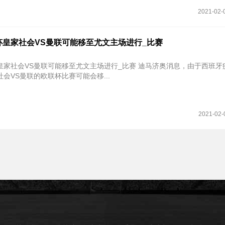
2021-02-
杯皇家社会VS曼联可能移至尤文主场进行_比赛
VS曼联可能移至尤文主场进行_比赛 迪马济奥消息，由于西班牙疫情管控
会VS曼联的欧联杯比赛可能会移...
2021-02-