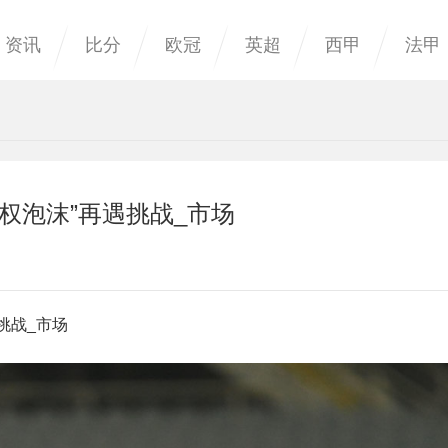
资讯
比分
欧冠
英超
西甲
法甲
版权泡沫”再遇挑战_市场
挑战_市场