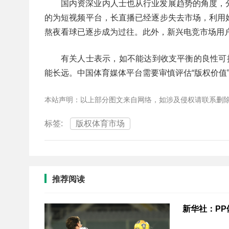
国内资深业内人士也从行业发展趋势的角度，
的为短视频平台，长直播已经逐步失去市场，利用
熬夜看球已逐步成为过往。此外，新兴电竞市场用
有关人士表示，如不能达到收支平衡的良性可
能长远。中国体育媒体平台需要审慎评估“版权价值
本站声明：以上部分图文来自网络，如涉及侵权请联系删
标签:
版权体育市场
推荐阅读
新华社：PP