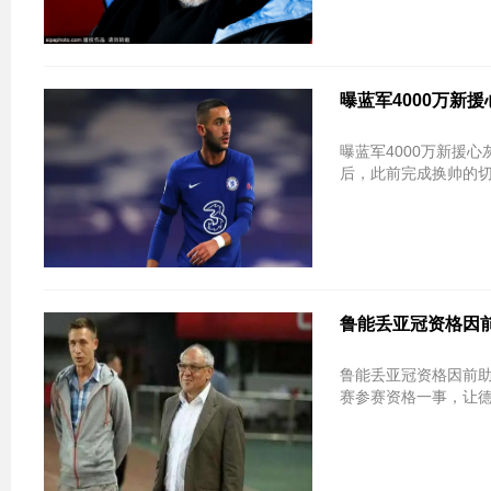
曝蓝军4000万新
曝蓝军4000万新援心灰意冷欲离队
后，此前完成换帅的切
鲁能丢亚冠资格因
鲁能丢亚冠资格因前助
赛参赛资格一事，让德国