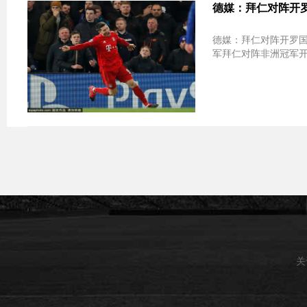
德媒：拜仁对阵开罗
德媒：拜仁对阵开罗国民的世俱杯允
军拜仁对阵非洲冠军开
关