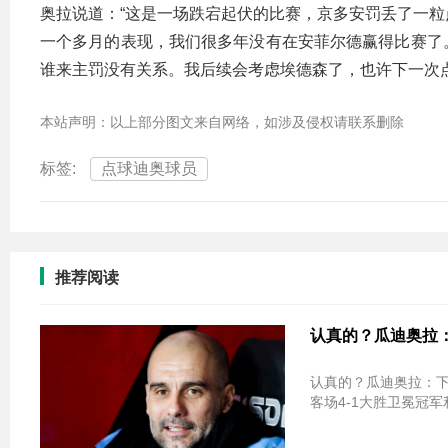
奥拉说道：“这是一场跌宕起伏的比赛，京多安罚丢了一
一个多月的表现，我们很多年没有在安菲尔德赢得比赛了
谁来主罚没有关系。我后续会考虑埃德森了，也许下一次点
本站声明：以上部分图文来自网络，如涉及侵权请联系删除
标签:
点球迪奥球员
推荐阅读
认真的？瓜迪奥拉
认真的？瓜迪奥拉：下次可能会让埃德
客场4-1大胜卫冕冠军