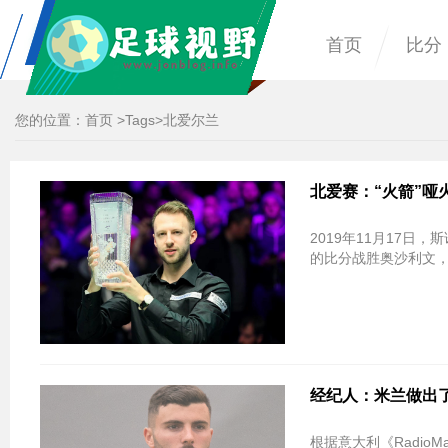
首页
比分
您的位置：
首页
>
Tags
>北爱尔兰
北爱赛：“火箭”哑
2019年11月17日，
的比分战胜奥沙利文，
经纪人：米兰做出
根据意大利《Radi