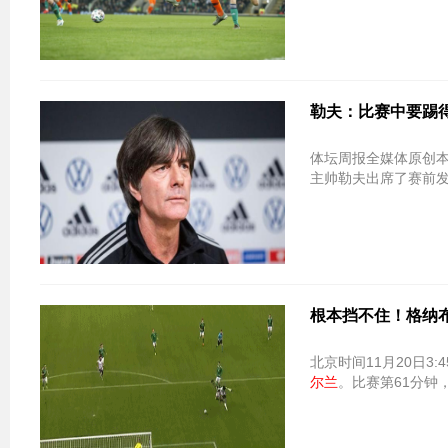
勒夫：比赛中要踢
体坛周报全媒体原创
主帅勒夫出席了赛前
根本挡不住！格纳布
北京时间11月20日
尔兰
。比赛第61分钟