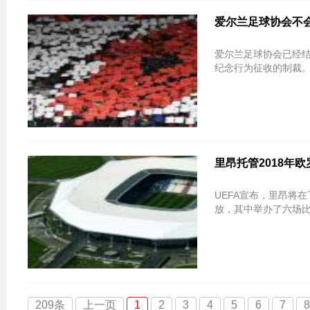
爱尔兰足球协会不会
爱尔兰足球协会已经结
纪念行为征收的制裁。I
里昂托管2018年
UEFA宣布，里昂将在下
放，其中举办了六场
209条
上一页
1
2
3
4
5
6
7
8