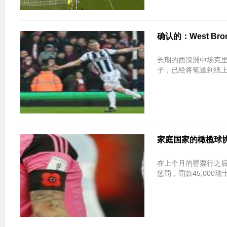
确认的：West Brom
长期的西溴洲中场克里
子，已经将笔送到纸上
家庭国家的橄榄球协
在上个月的罂粟行之后
惩罚，罚款45,000