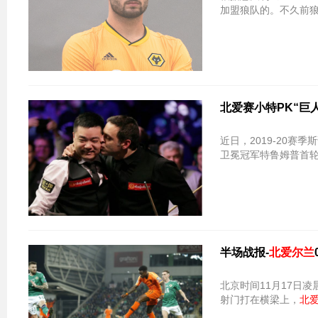
加盟狼队的。不久前狼
北爱赛小特PK“巨
近日，2019-20赛季
卫冕冠军特鲁姆普首轮
半场战报-
北爱尔兰
北京时间11月17日凌
射门打在横梁上，
北