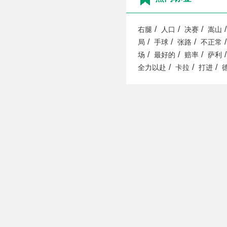
/
/
/
/
右腿
人口
决赛
嵩山
/
/
/
/
局
手球
张路
不正常
/
/
/
/
场
最好的
赔率
萨利
/
/
/
全力以赴
卡拉
打进