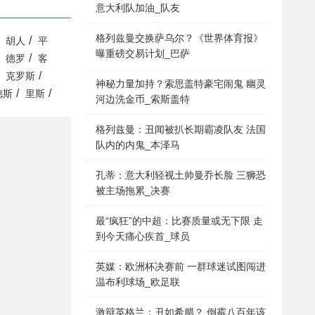
意大利队加油_队友
格列兹曼交换萨乌尔？《世界体育报》
/
胡人
平
曝重磅交易计划_巴萨
/
德罗
客
/
克罗斯
神秘力量加持？索思盖特豪宅闹鬼 幽灵
/
/
德斯
里斯
河边洗金币_索斯盖特
格列兹曼：丑闻被扒长期霸凌队友 法国
队内的内鬼_本泽马
孔蒂：意大利轻视土帅曼乔长脸 三狮恐
被主场拖累_决赛
最“疯狂”的中超：比赛质量或无下限 走
到今天痛心疾首_球员
英媒：欧洲杯决赛前 一群球迷试图闯进
温布利球场_欧足联
激辩英格兰：丑如希腊？ 倒霉八百年该