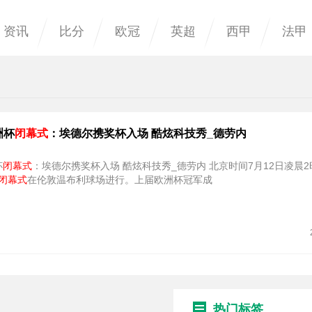
资讯
比分
欧冠
英超
西甲
法甲
洲杯
闭幕式
：埃德尔携奖杯入场 酷炫科技秀_德劳内
杯
闭幕式
：埃德尔携奖杯入场 酷炫科技秀_德劳内 北京时间7月12日凌晨2时45分，
闭幕式
在伦敦温布利球场进行。上届欧洲杯冠军成
热门标签