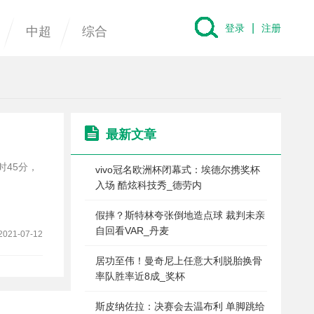
|
登录
注册
中超
综合
最新文章
vivo冠名欧洲杯闭幕式：埃德尔携奖杯
入场 酷炫科技秀_德劳内
假摔？斯特林夸张倒地造点球 裁判未亲
自回看VAR_丹麦
2021-07-12
居功至伟！曼奇尼上任意大利脱胎换骨
率队胜率近8成_奖杯
斯皮纳佐拉：决赛会去温布利 单脚跳给