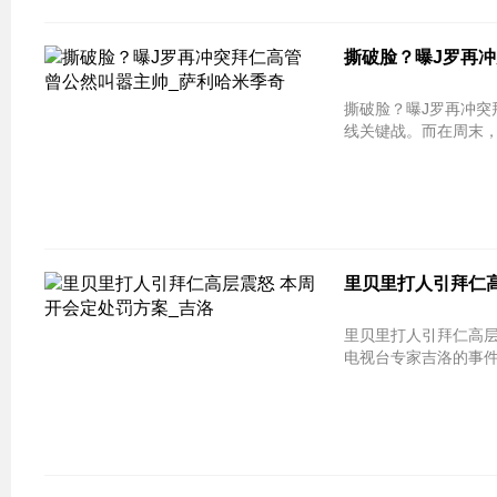
撕破脸？曝J罗再冲
撕破脸？曝J罗再冲突
线关键战。而在周末
里贝里打人引拜仁高
里贝里打人引拜仁高层震怒 本周开会定
电视台专家吉洛的事