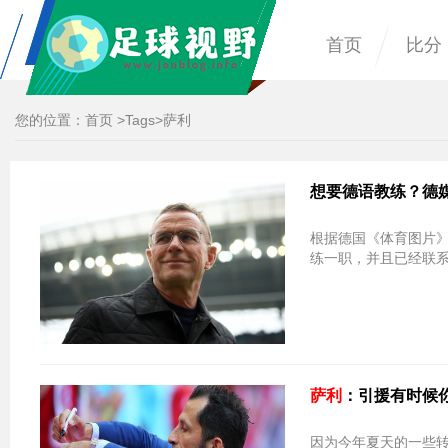
首页
比分
您的位置：
首页
>
Tags
>萨利
想要德语教练？德
根据德国《体育图片
练一职，并且已经联
萨利
：引援有时候
因为今年夏天的一些