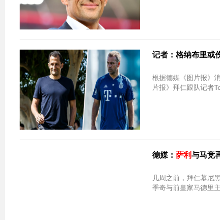
记者：格纳布里或伤
根据德媒《图片报》
片报》拜仁跟队记者Tobi
德媒：
萨利
与马竞再
几周之前，拜仁慕尼
季奇与前皇家马德里