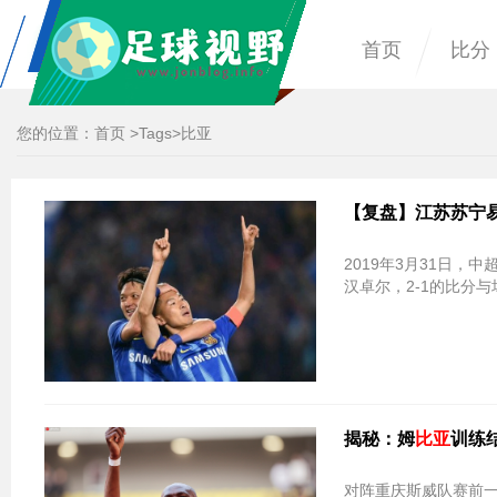
首页
比分
您的位置：
首页
>
Tags
>比亚
【复盘】江苏苏宁易
2019年3月31日
汉卓尔，2-1的比分
揭秘：姆
比亚
训练
对阵重庆斯威队赛前一