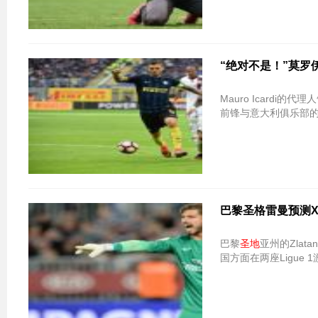
“绝对不是！”莫
Mauro Icardi的
前锋与意大利俱乐部的粉
巴黎圣格雷曼预测Xi
巴黎
圣地
亚州的Zlat
国方面在两座Ligue