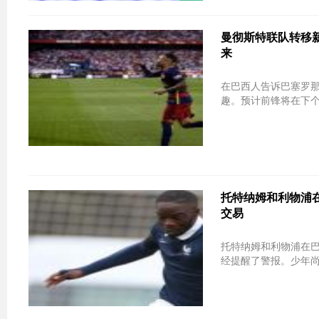
曼彻斯特联队转移新
来
在巴西人告诉巴塞罗
趣。预计前锋将在下个
托特纳姆和利物浦在红
交易
托特纳姆和利物浦在
经提醒了警报。少年尚