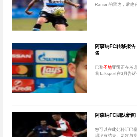
Ranieri的雷达，
阿森纳FC转移报告：巴
名
巴黎
圣地
亚司正在考虑1
着Talksport在3
阿森纳FC团队新闻
您可以在此处聆听巴塞尔
唱没有结束。两次与