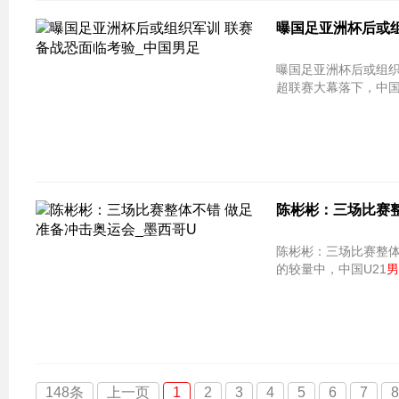
曝国足亚洲杯后或组
曝国足亚洲杯后或组织
超联赛大幕落下，中
陈彬彬：三场比赛整
陈彬彬：三场比赛整体
的较量中，中国U21
男
148条
上一页
1
2
3
4
5
6
7
8