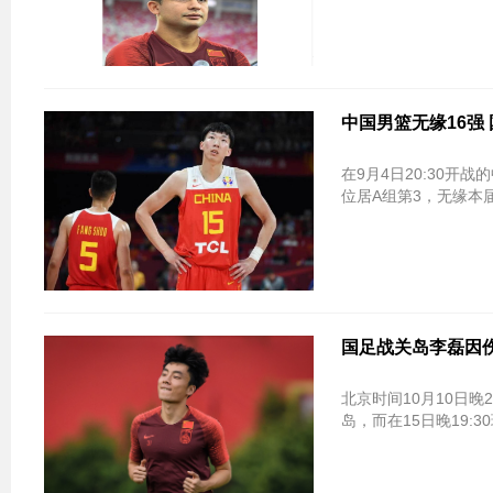
中国男篮无缘16强
在9月4日20:30开
位居A组第3，无缘本
国足战关岛李磊因
北京时间10月10日晚
岛，而在15日晚19: