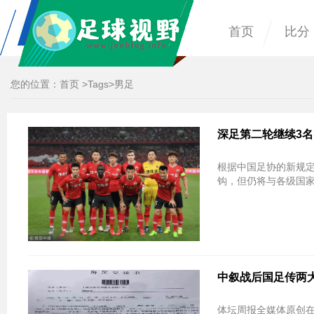
首页
比分
您的位置：
首页
>
Tags
>男足
深足第二轮继续3名
根据中国足协的新规定
钩，但仍将与各级国家
中叙战后国足传两大
体坛周报全媒体原创