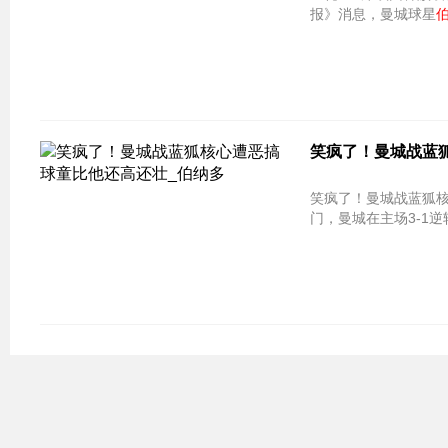
报》消息，曼城球星
笑疯了！曼城战蓝狐
笑疯了！曼城战蓝狐核
门，曼城在主场3-1