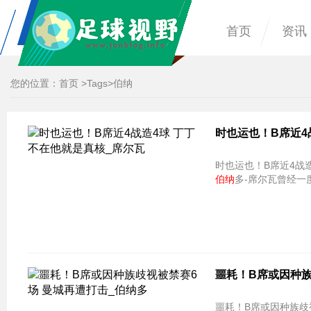
首页
资讯
您的位置：
首页
>
Tags
>伯纳
时也运也！B席近4
伯纳
多-席尔瓦曾经一
噩耗！B席或因种族
噩耗！B席或因种族歧