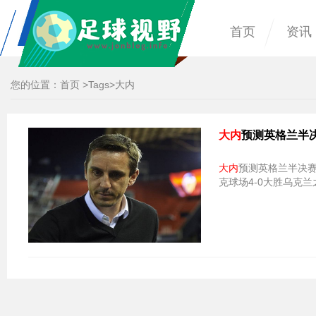
首页
资讯
您的位置：
首页
>
Tags
>大内
大内
预测英格兰半
大内
预测英格兰半决赛首发：萨卡
克球场4-0大胜乌克