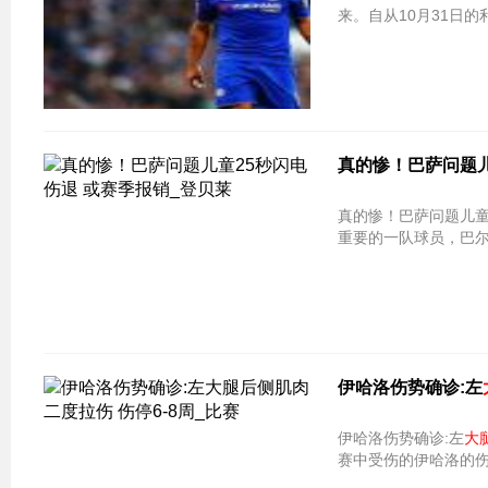
来。自从10月31日
真的惨！巴萨问题儿
真的惨！巴萨问题儿童25秒闪电伤退
重要的一队球员，巴
伊哈洛伤势确诊:左
伊哈洛伤势确诊:左
大
赛中受伤的伊哈洛的