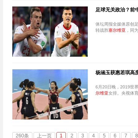
足球无关政治？前
体坛周报全媒体原创足
转战胜
塞尔维亚
，同
杨涵玉获惠若琪高
6月20日晚，201
尔维亚
女排。央视体
260条
上一页
1
2
3
4
5
6
7
8