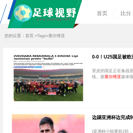
首页
比分
您的位置：
首页
>
Tags
>塞尔维亚
0-0！U25国足
里皮的国足正在备战亚
练。据
塞尔维亚
媒体
边踢亚洲杯边完成
t亚洲杯小组赛前2轮