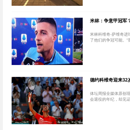
米林：争意甲冠军
米林科维奇-萨维奇进
了他们的争冠可能。“
德约科维奇迎来32
体坛周报全媒体原创现
会退役的年纪，却见