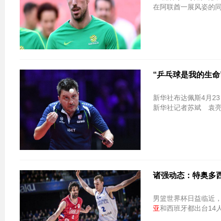
在阿联酋一展风姿的
“乒乓球是我的生命
新华社布达佩斯4月2
新华社记者苏斌 袁亮
诸强动态：特奥多
男篮世界杯日益临近
亚
和西班牙都出台14